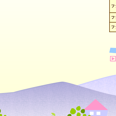
フ
フ
フ