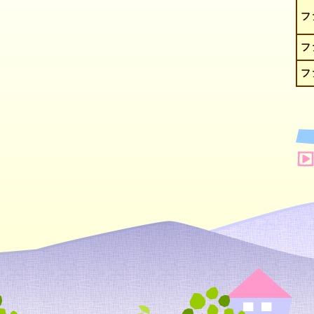
フ
フ
フ